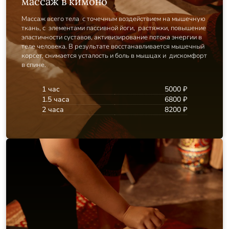
массаж в кимоно
Массаж всего тела с точечным воздействием на мышечную
ткань, с элементами пассивной йоги, растяжки, повышение
эластичности суставов, активизирование потока энергии в
теле человека. В результате восстанавливается мышечный
корсет, снимается усталость и боль в мышцах и дискомфорт
в спине.
1 час
5000 ₽
1.5 часа
6800 ₽
2 часа
8200 ₽