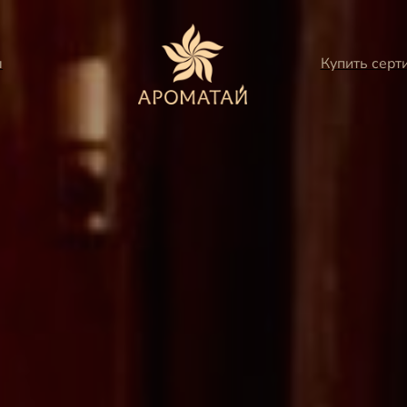
ы
Купить серт