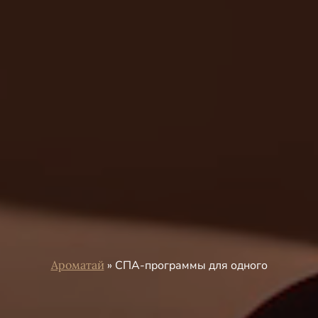
Ароматай
»
СПА-программы для одного