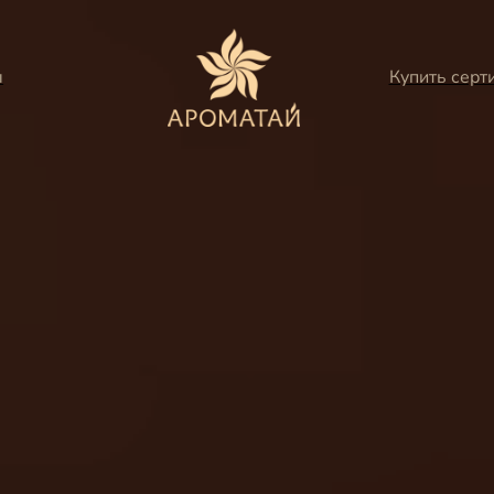
ы
Купить серт