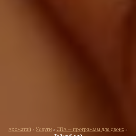
Ароматай
»
Услуги
»
СПА — программы для двоих
»
Тайский рай