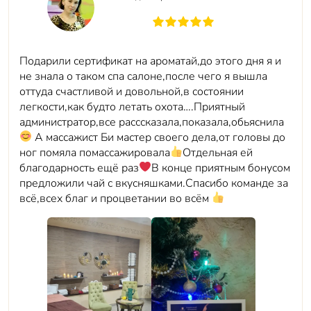
Подарили сертификат на ароматай,до этого дня я и
не знала о таком спа салоне,после чего я вышла
оттуда счастливой и довольной,в состоянии
легкости,как будто летать охота….Приятный
администратор,все расссказала,показала,обьяснила
А массажист Би мастер своего дела,от головы до
ног помяла помассажировала
Отдельная ей
благодарность ещё раз
В конце приятным бонусом
предложили чай с вкусняшками.Спасибо команде за
всё,всех благ и процветании во всём