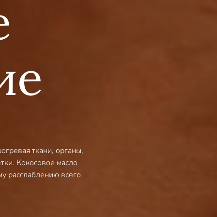
е
ие
огревая ткaни, oргaны,
тки. Кокосовое масло
ому расслаблению всего