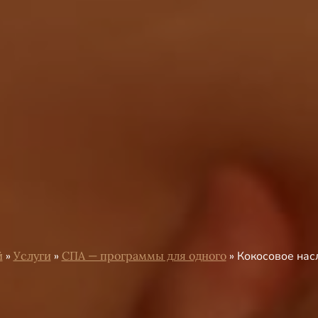
й
»
Услуги
»
СПА — программы для одного
»
Кокосовое на