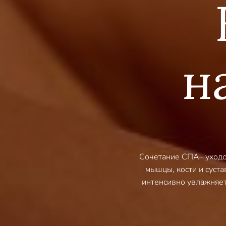
н
Сочетание СПА– уходов
мышцы, кocти и cуcт
интенсивно увлажняет 