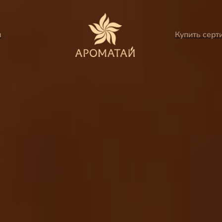
ы
Купить серт