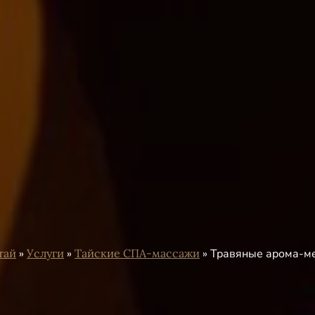
тай
»
Услуги
»
Тайские СПА-массажи
»
Травяные арома-м