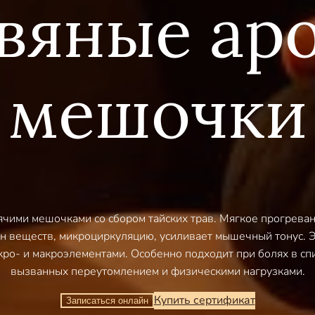
вяные ар
мешочки
рячими мешочками со сбором тайских трав. Мягкое прогрева
н веществ, микроциркуляцию, усиливает мышечный тонус. Э
ро- и макроэлементами. Особенно подходит при болях в спи
вызванных переутомлением и физическими нагрузками.
Купить сертификат
Записаться онлайн