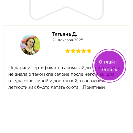
Татьяна Д.
21 декабря 2025
Онлайн-
Подарили сертификат на ароматай,до этого дня я и
запись
не знала о таком спа салоне,после чего я вышла
оттуда счастливой и довольной,в состоянии
легкости,как будто летать охота….Приятный
администратор,все расссказала,показала,обьяснила
А массажист Би мастер своего дела,от головы до
ног помяла помассажировала
Отдельная ей
благодарность ещё раз
В конце приятным бонусом
предложили чай с вкусняшками.Спасибо команде за
всё,всех благ и процветании во всём