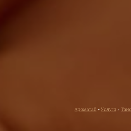
Ароматай
»
Услуги
»
Тай