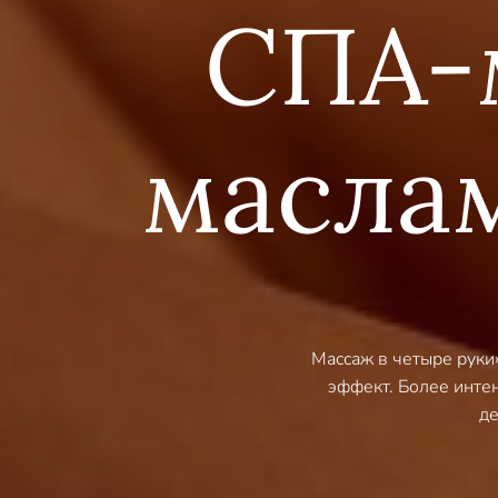
СПА-
маслам
Массаж в четыре руки
эффект. Более инте
де