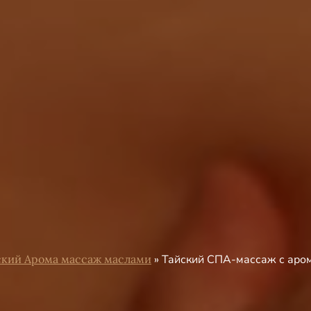
ский Арома массаж маслами
»
Тайский СПА-массаж с аром