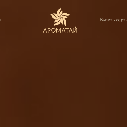
ы
Купить серт