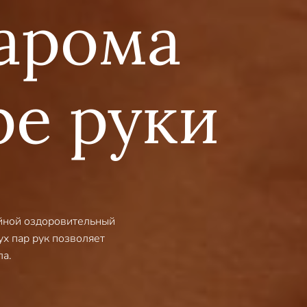
арома
ре руки
ойной оздоровительный
х пар рук позволяет
ла.