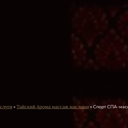
слуги
»
Тайский Арома массаж маслами
»
Спорт СПА-мас