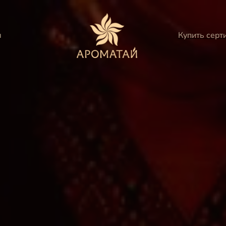
ы
Купить серт