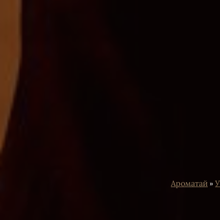
Ароматай
»
У