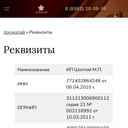
8 (8352) 20-35-35
Ароматай
»
Реквизиты
Реквизиты
Наименование
ИП Шептий М.П.
772402864248 от
ИНН
06.04.2010 г.
311213006900112
серия 21 №
ОГРНИП
002116992 от
10.03.2011 г.