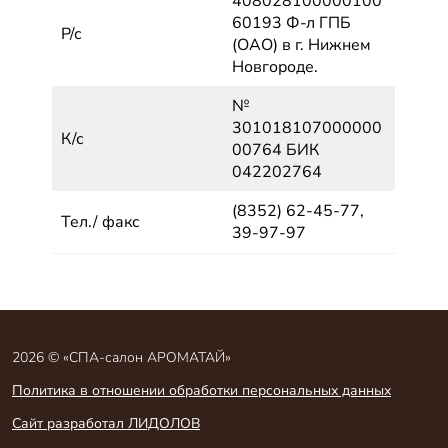
408028100000100
60193 Ф-л ГПБ
Р/с
(ОАО) в г. Нижнем
Новгороде.
№
301018107000000
К/с
00764 БИК
042202764
(8352) 62-45-77,
Тел./ факс
39-97-97
2026 © «СПА-салон АРОМАТАЙ»
Политика в отношении обработки персональных данных
Сайт разработал ЛИДОЛОВ